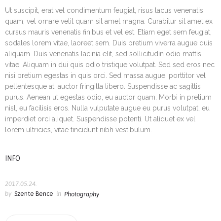
Ut suscipit, erat vel condimentum feugiat, risus lacus venenatis
quam, vel ornare velit quam sit amet magna. Curabitur sit amet ex
cursus mauris venenatis finibus et vel est. Etiam eget sem feugiat,
sodales lorem vitae, laoreet sem. Duis pretium viverra augue quis
aliquam. Duis venenatis lacinia elit, sed sollicitudin odio mattis
vitae. Aliquam in dui quis odio tristique volutpat. Sed sed eros nec
nisi pretium egestas in quis orci. Sed massa augue, porttitor vel
pellentesque at, auctor fringilla libero. Suspendisse ac sagittis
purus. Aenean ut egestas odio, eu auctor quam. Morbi in pretium
nisl, eu facilisis eros. Nulla vulputate augue eu purus volutpat, eu
imperdiet orci aliquet. Suspendisse potenti. Ut aliquet ex vel
lorem ultricies, vitae tincidunt nibh vestibulum.
INFO
2017.05.24.
by
Szente Bence
in
Photography