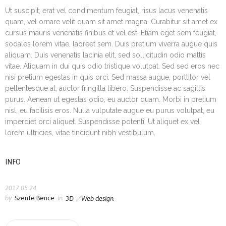
Ut suscipit, erat vel condimentum feugiat, risus lacus venenatis
quam, vel ornare velit quam sit amet magna. Curabitur sit amet ex
cursus mauris venenatis finibus et vel est. Etiam eget sem feugiat,
sodales lorem vitae, laoreet sem. Duis pretium viverra augue quis
aliquam. Duis venenatis lacinia elit, sed sollicitudin odio mattis
vitae. Aliquam in dui quis odio tristique volutpat. Sed sed eros nec
nisi pretium egestas in quis orci. Sed massa augue, porttitor vel
pellentesque at, auctor fringilla libero. Suspendisse ac sagittis
purus. Aenean ut egestas odio, eu auctor quam. Morbi in pretium
nisl, eu facilisis eros. Nulla vulputate augue eu purus volutpat, eu
imperdiet orci aliquet. Suspendisse potenti. Ut aliquet ex vel
lorem ultricies, vitae tincidunt nibh vestibulum.
INFO
2017.05.24.
by
Szente Bence
in
3D
Web design